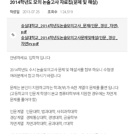
2014학년도 모의 논술고사 자료집(문제 및 해설)
2013.07.25
124,519
숭실대학교_2014학년도논술모의고사_문제(인문_경상_자연).
pdf
숭실대학교_2014학년도논술모의고사문제및해설(인문_경상_
자연)rv.pdf
안녕하세요. 입학처 입니다.
2014학년도 수시 논술모의고사 문제 및 해설서를 첨부 하오니 수험생
여러분께서 참고 하시기 바랍니다
문제는 본인이 지원하고자는 학과(부)가 속한 계열의 문제를 풀면 됩니다.
(고등학교의 인문계 학생이 본교 컴퓨터학부에 지원한 경우에는 자연계
문제를 풀어야 함)
인문계열 : 인문대학, 법과대학, 사회과학대학
경상계열 : 경제통상대학, 경영대학, 금융학부
자연계열 : 자연과학대학, 공과대학, IT대학