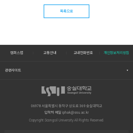
목록으로
캠퍼스맵
교통안내
교내전화번호
개인정보처리방침
관련사이트
06978 서울특별시 동작구 상도로 369 숭실대학교
입학처 메일
iphak@ssu.ac.kr
Copyright Soongsil University All Rights Reserved.