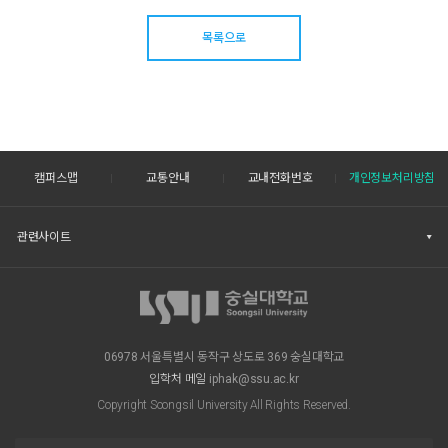
목록으로
캠퍼스맵
교통안내
교내전화번호
개인정보처리방침
관련사이트
06978 서울특별시 동작구 상도로 369 숭실대학교
입학처 메일
iphak@ssu.ac.kr
Copyright Soongsil University All Rights Reserved.