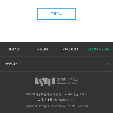
목록으로
캠퍼스맵
교통안내
교내전화번호
개인정보처리방침
관련사이트
06978 서울특별시 동작구 상도로 369 숭실대학교
입학처 메일
iphak@ssu.ac.kr
Copyright Soongsil University All Rights Reserved.