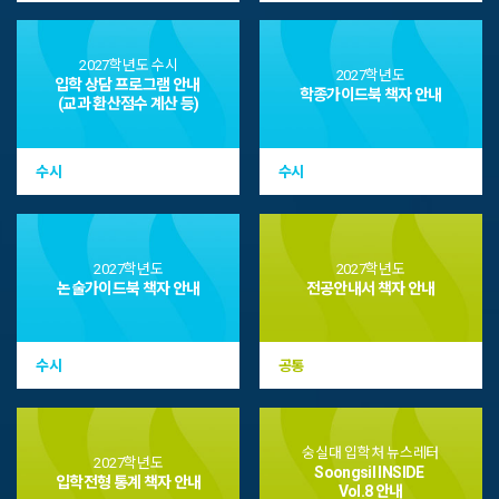
2026-2학기 순수외국인(3차
2026-2학기 순수외국인
모집) 등록금 납부확인서 조회
1,2차 모집 등록금 납부확인서
조회
2027학년도 수시
2027학년도
입학 상담 프로그램 안내
학종가이드북 책자 안내
(교과 환산점수 계산 등)
2026.08.03
2026.07.14
자세히 보기
자세히 보기
수시
수시
2027학년도
2027학년도
논술가이드북 책자 안내
전공안내서 책자 안내
입학전형안내
수시
공통
2027학년도 입학전형 안내
숭실대 입학처 뉴스레터
2027학년도
Soongsil INSIDE
입학전형 통계 책자 안내
Vol.8 안내