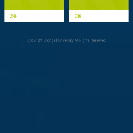
학종 가이드북
논술 가이드북
공통
공통
Copyright Soongsil University All Rights Reserved
고교-대학 연계
프로그램
알기 쉬운
SSU
대입전형 상담회
1:1맞춤상담