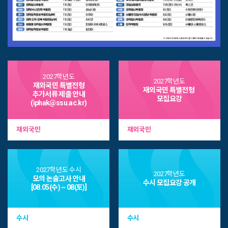
2027학년도
2027학년도
재외국민 특별전형
재외국민 특별전형
추가서류 제출 안내
모집요강
(iphak@ssu.ac.kr)
공지사항
재외국민
재외국민
add
더보기
숭실대학교의
주요 안내사항입니다.
2027학년도 수시
2027학년도
more_horiz
All
수시
정시
편입학
재외국민
시간제
Intern
모의 논술고사 안내
수시 모집요강 공개
[08.05(수) ~ 08(토)]
순수외국인
순수외국인
수시
수시