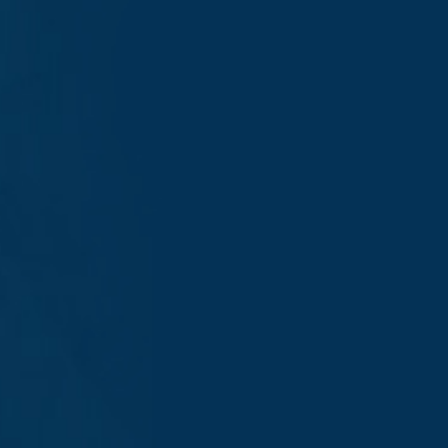
캠퍼스맵
교통안내
교내전화번호
개인정보처리방침
숭실대학교 홈페이지
관련사이트
대입정보포털 '어디가'
입학처 Youtube
뉴스레터
06978 서울특별시 동작구 상도로 369 숭실대학교
수시 모집요강
입시통계
입학처 메일
iphak@ssu.ac.kr
Copyright Soongsil University All Rights Reserved.
입학상담 프로그램
전공안내 웹진
입학상담 및 안내
입학전형 안내
02 - 820 - 0050 ~53
2028
학년도 대학 입학 전형 시행계획
학생부종합전형 안내
02 - 820 - 0011 ~12