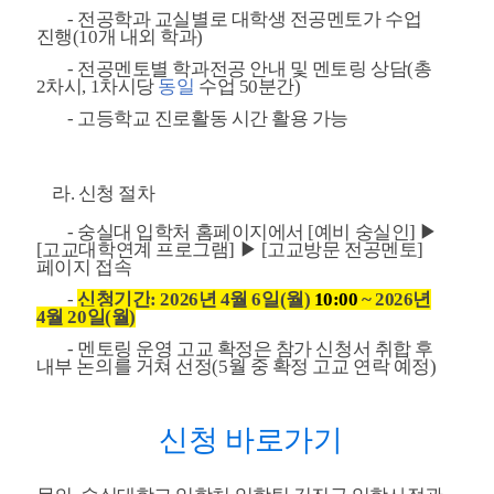
-
전공학과 교실별로 대학생 전공멘토가 수업
진행
(10
개 내외 학과
)
-
전공멘토별 학과전공 안내 및 멘토링 상담
(
총
2
차시
, 1
차시당
동일
수업
50
분간
)
-
고등학교 진로활동 시간 활용 가능
라
.
신청 절차
-
숭실대 입학처 홈페이지에서
[
예비 숭실인
]
▶
[
고교대학연계 프로그램
]
▶
[
고교방문 전공멘토
]
페이지 접속
-
신청기간
: 2026
년
4
월
6
일
(
월
)
10:00
~ 2026
년
4
월
20
일
(
월
)
-
멘토링 운영 고교 확정은 참가 신청서 취합 후
내부 논의를 거쳐 선정
(5
월 중 확정 고교 연락 예정
)
신청 바로가기