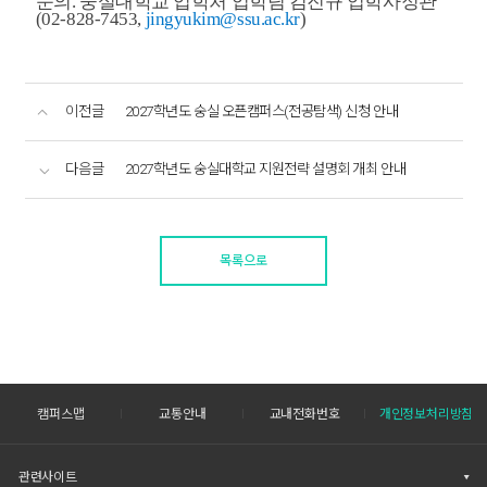
문의
.
숭
실대학교 입학처 입학팀 김진규 입학사정관
(02-828-7453,
jingyukim@ssu.ac.kr
)
이전글
2027학년도 숭실 오픈캠퍼스(전공탐색) 신청 안내
다음글
2027학년도 숭실대학교 지원전략 설명회 개최 안내
목록으로
캠퍼스맵
교통안내
교내전화번호
개인정보처리방침
관련사이트