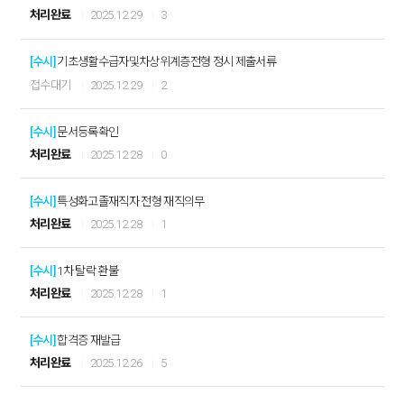
처리완료
2025.12.29
3
[수시]
기초생활수급자및차상위계층전형 정시 제출서류
접수대기
2025.12.29
2
[수시]
문서등록확인
처리완료
2025.12.28
0
[수시]
특성화고졸재직자 전형 재직의무
처리완료
2025.12.28
1
[수시]
1차 탈락 환불
처리완료
2025.12.28
1
[수시]
합격증 재발급
처리완료
2025.12.26
5