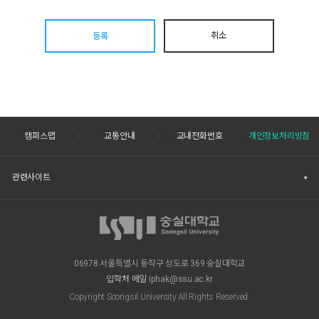
취소
등록
캠퍼스맵
교통안내
교내전화번호
개인정보처리방침
관련사이트
06978 서울특별시 동작구 상도로 369 숭실대학교
입학처 메일
iphak@ssu.ac.kr
Copyright Soongsil University All Rights Reserved.