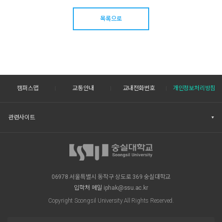
목록으로
캠퍼스맵
교통안내
교내전화번호
개인정보처리방침
관련사이트
06978 서울특별시 동작구 상도로 369 숭실대학교
입학처 메일
iphak@ssu.ac.kr
Copyright Soongsil University All Rights Reserved.