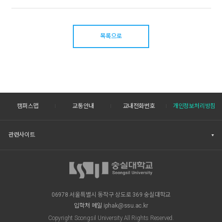
목록으로
캠퍼스맵
교통안내
교내전화번호
개인정보처리방침
관련사이트
06978 서울특별시 동작구 상도로 369 숭실대학교
입학처 메일
iphak@ssu.ac.kr
Copyright Soongsil University All Rights Reserved.