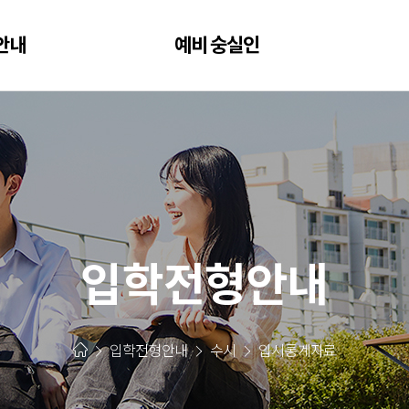
안내
예비 숭실인
입학전형안내
입학전형안내
수시
입시통계자료