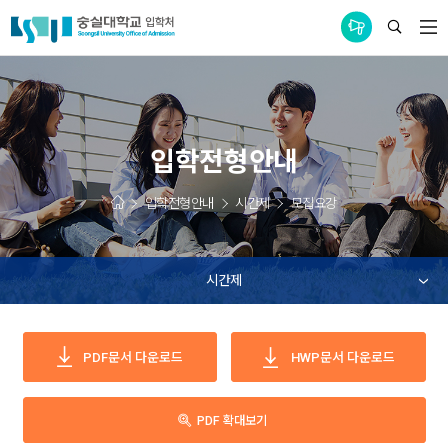
통합공지사항
입학전형안내
입학전형안내
시간제
모집요강
시간제
PDF문서
다운로드
HWP문서
다운로드
PDF 확대보기