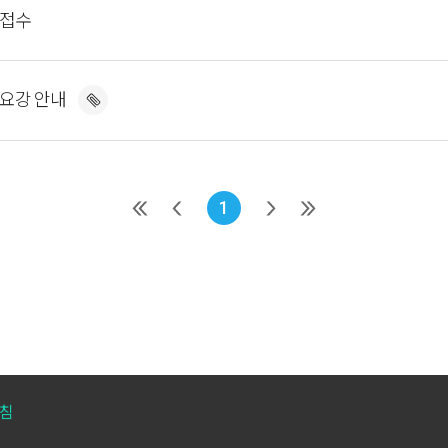
서접수
집요강 안내
1
침