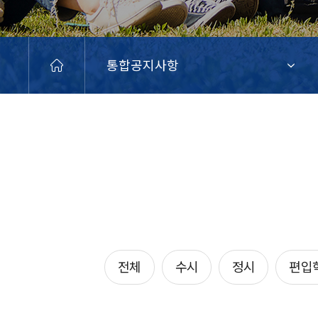
통합공지사항
전체
수시
정시
편입