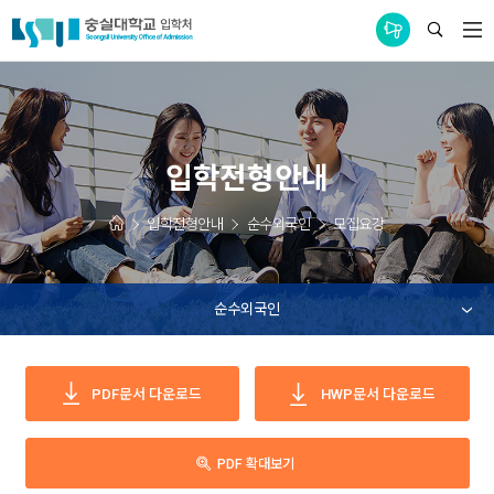
통합공지사항
입학전형안내
입학전형안내
순수외국인
모집요강
순수외국인
PDF문서
다운로드
HWP문서
다운로드
PDF 확대보기