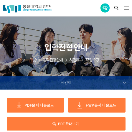
통합공지사항
입학전형안내
입학전형안내
시간제
모집요강
시간제
PDF문서
다운로드
HWP문서
다운로드
PDF 확대보기